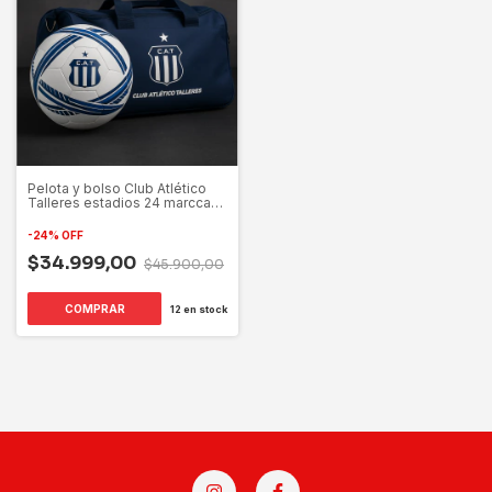
Pelota y bolso Club Atlético
Talleres estadios 24 marcca
drb
-
24
%
OFF
$34.999,00
$45.900,00
COMPRAR
12
en stock