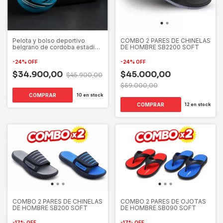
Pelota y bolso deportivo
COMBO 2 PARES DE CHINELAS
belgrano de cordoba estadios
DE HOMBRE SB2200 SOFT
24 drb
-
24
%
OFF
-
24
%
OFF
$34.900,00
$45.000,00
$45.900,00
$59.000,00
COMPRAR
10
en stock
COMPRAR
12
en stock
COMBO 2 PARES DE CHINELAS
COMBO 2 PARES DE OJOTAS
DE HOMBRE SB200 SOFT
DE HOMBRE SB090 SOFT
-
17
%
OFF
-
17
%
OFF