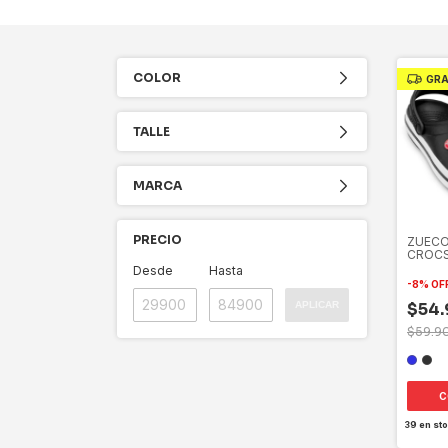
COLOR
GRA
TALLE
MARCA
PRECIO
ZUEC
CROC
Desde
Hasta
-
8
%
OF
$54.
APLICAR
$59.9
C
39
en sto