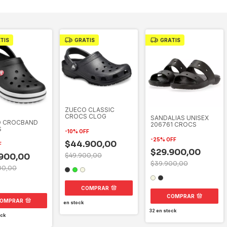
TIS
GRATIS
GRATIS
ZUECO CLASSIC
CROCS CLOG
SANDALIAS UNISEX
O CROCBAND
206761 CROCS
S
-
10
%
OFF
-
25
%
OFF
$44.900,00
F
$29.900,00
900,00
$49.900,00
$39.900,00
00,00
COMPRAR
COMPRAR
OMPRAR
en stock
32
en stock
ck