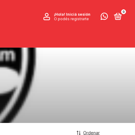
0
¡Hola!
Iniciá sesión
O podés registrarte
Ordenar