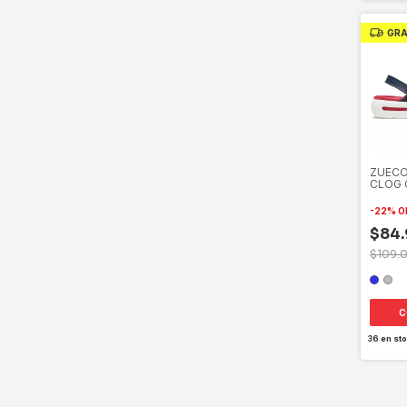
GRA
ZUECO
CLOG 
CROC
-
22
%
O
$84.
$109.
C
36
en sto