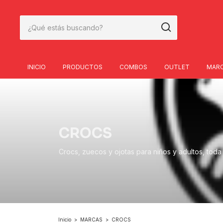
INICIO
PRODUCTOS
COMBOS
OUTLET
MAR
CROCS
Crocs, zuecos y ojotas para niños y adultos, toda la
Inicio
>
MARCAS
>
CROCS