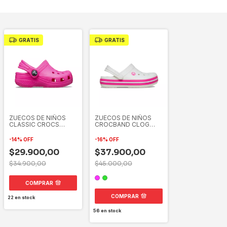
GRATIS
GRATIS
ZUECOS DE NIÑOS
ZUECOS DE NIÑOS
CLASSIC CROCS
CROCBAND CLOG
CLOG
KIDS CROCS
-
14
%
OFF
-
16
%
OFF
$29.900,00
$37.900,00
$34.900,00
$45.000,00
COMPRAR
COMPRAR
22
en stock
56
en stock