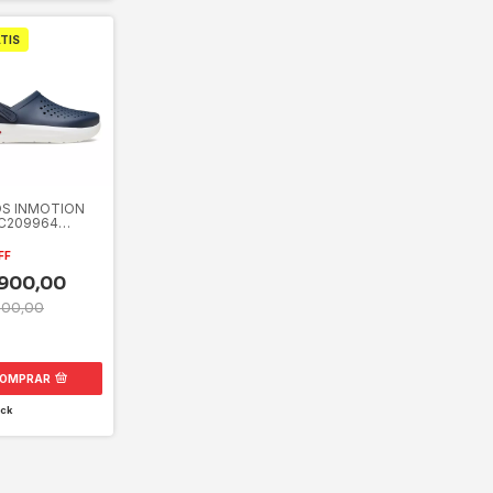
TIS
S INMOTION
C209964
S
FF
900,00
000,00
OMPRAR
ck