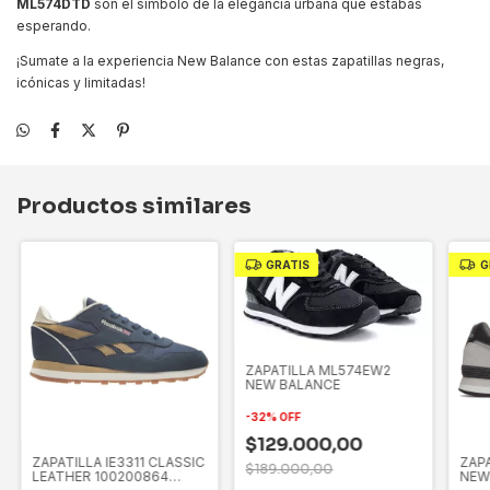
ML574DTD
son el símbolo de la elegancia urbana que estabas
esperando.
¡Sumate a la experiencia New Balance con estas zapatillas negras,
icónicas y limitadas!
Productos similares
GRATIS
G
ZAPATILLA ML574EW2
NEW BALANCE
-
32
%
OFF
$129.000,00
ZAPATILLA IE3311 CLASSIC
ZAP
$189.000,00
LEATHER 100200864
NEW