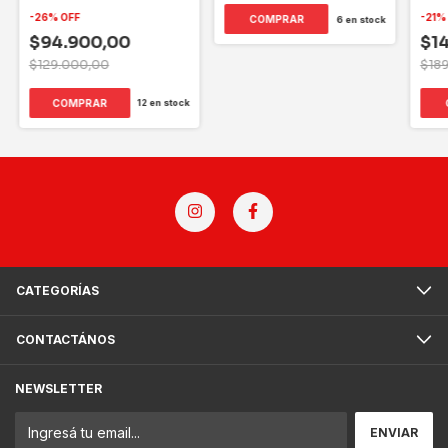
REEBOK
-
26
%
OFF
-
21
COMPRAR
6
en stock
$94.900,00
$1
$129.000,00
$18
COMPRAR
12
en stock
CATEGORÍAS
CONTACTÁNOS
NEWSLETTER