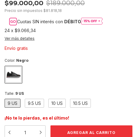
$99.000,00
$189.000,00
Precio sin impuestos
$81.818,18
Cuotas SIN interés con
DÉBITO
24
x
$9.066,34
Ver más detalles
Envío gratis
Color:
Negro
Talle:
9 US
9 US
9.5 US
10 US
10.5 US
¡No te lo pierdas, es el último!